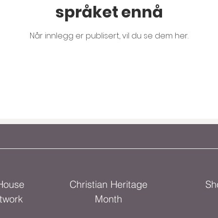
språket ennå
Når innlegg er publisert, vil du se dem her.
 House
Christian Heritage
Sh
twork
Month