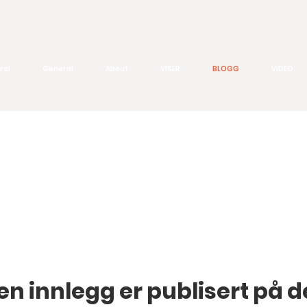
ral
General
About
VISER
BLOGG
VIDEO
en innlegg er publisert på d