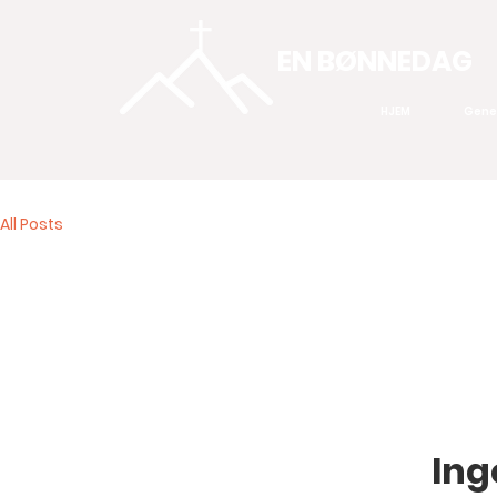
EN BØNNEDAG
HJEM
Gene
All Posts
Ing